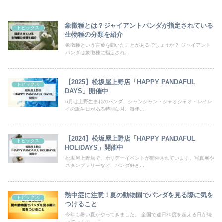
象徴種とは？ジャイアントパンダが指定されている
トピックス
生物種の分類を紹介
象徴種という言葉を聞いたことがあるでしょうか？ ジャイアント
パンダは象徴種に指定され...
【2025】松坂屋上野店「HAPPY PANDAFUL
トピックス
DAYS」開催中
6月は上野生まれのパンダ、シャンシャン・シャオシャオ・レイレ
イの誕生日がある特別な月。毎年...
【2024】松坂屋上野店「HAPPY PANDAFUL
トピックス
HOLIDAYS」開催中
松坂屋上野店で、ホリデーイベントが開催されています。写真展や
スタンプラリーなど、パンダ好き...
熱中症に注意！夏の動物園でパンダを見る際に気を
トピックス
つけること
今年も暑い夏がやってきました。 全国で連日30度を超える日が続
いています。 こ...