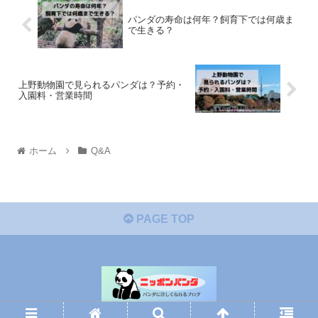
パンダの寿命は何年？飼育下では何歳ま
で生きる？
上野動物園で見られるパンダは？予約・
入園料・営業時間
ホーム
Q&A
PAGE TOP
© 2022 ニッポンパンダ -パンダに詳しくなれるブログ-.