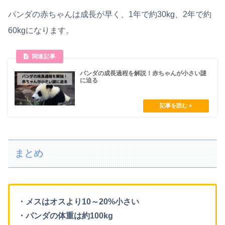
パンダの赤ちゃんは成長が早く、1年で約30kg、2年で約
60kgになります。
パンダの成長過程を解説！赤ちゃんが小さい謎
に迫る
まとめ
・メスはオスより10～20%小さい
・パンダの体重は約100kg