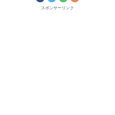
スポンサーリンク