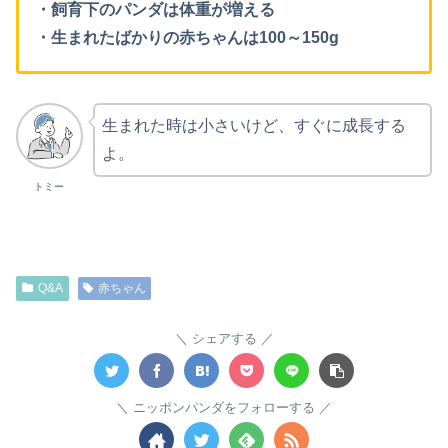
・飼育下のパンダは体重が増える
・生まれたばかりの赤ちゃんは100～150g
生まれた時は小さいけど、すぐに成長する
よ。
トミー
Q&A
赤ちゃん
シェアする
ニッポンパンダをフォローする