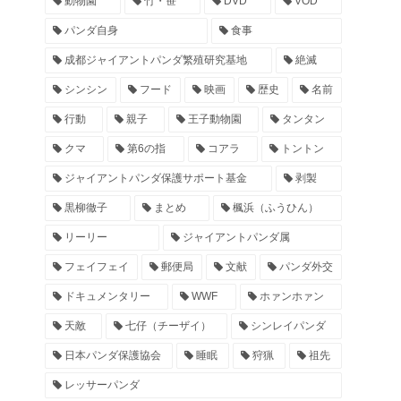
動物園
竹・笹
DVD
VOD
パンダ自身
食事
成都ジャイアントパンダ繁殖研究基地
絶滅
シンシン
フード
映画
歴史
名前
行動
親子
王子動物園
タンタン
クマ
第6の指
コアラ
トントン
ジャイアントパンダ保護サポート基金
剥製
黒柳徹子
まとめ
楓浜（ふうひん）
リーリー
ジャイアントパンダ属
フェイフェイ
郵便局
文献
パンダ外交
ドキュメンタリー
WWF
ホァンホァン
天敵
七仔（チーザイ）
シンレイパンダ
日本パンダ保護協会
睡眠
狩猟
祖先
レッサーパンダ