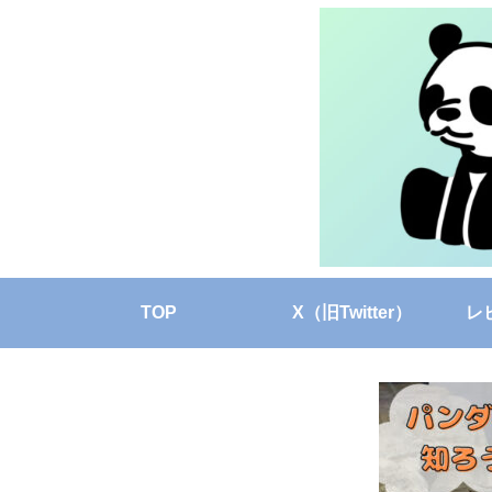
TOP
X（旧Twitter）
レ