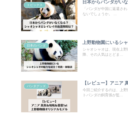
日本からパンダがい
トピックス
「パンダが中国に返還され
ないでしょうか。 ...
上野動物園にいるシ
日本のパンダ
シャオシャオは、現在上野
降、その人気はとどま...
【レビュー】アニア 
パンダグッズ
今回ご紹介するのは、上野
トパンダの飼育係が監...