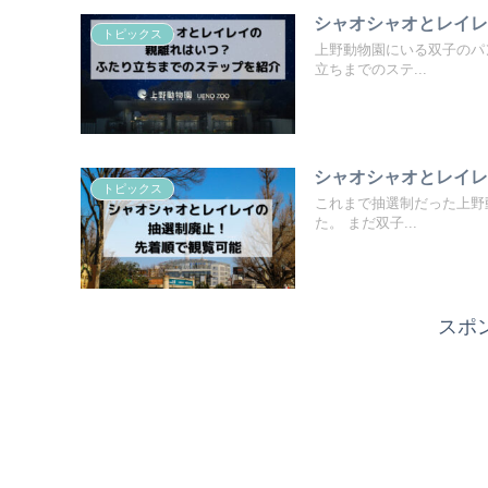
シャオシャオとレイ
トピックス
上野動物園にいる双子のパ
立ちまでのステ...
シャオシャオとレイ
トピックス
これまで抽選制だった上野
た。 まだ双子...
スポ