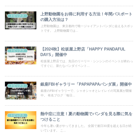
上野動物園をお得に利用する方法！年間パスポート
トピックス
の購入方法は？
上野動物園は、東京都内で唯一ジャイアントパンダに会えるスポッ
トです。 上野動物園では...
【2024秋】松坂屋上野店「HAPPY PANDAFUL
トピックス
DAYS」開催中
松坂屋上野店では、先日のリーリー・シンシンのイベントが終わっ
てすぐに、新たなパンダイベント...
銀座FBIギャラリー「PAPAPAPAパンダ展」開催中
トピックス
銀座のFBIギャラリーで、シャオシャオとレイレイの写真展が開催
中。 有名ブログ「毎日...
熱中症に注意！夏の動物園でパンダを見る際に気を
トピックス
つけること
今年も暑い夏がやってきました。 全国で連日30度を超える日が続
いています。 こ...