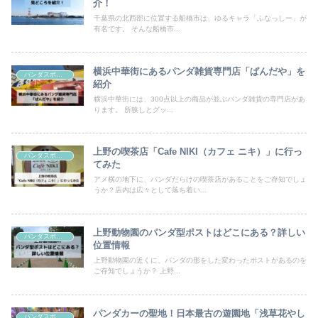
介！
千葉県の北西部に位置する船橋市は、ゆるキャラ「ふなっしー」が
有名です。 そんな船橋市...
横浜中華街にあるパンダ雑貨専門店「ぱんだや」を
パンダスポット
紹介
横浜中華街には、300点以上の商品が並ぶパンダ雑貨の専門店があ
ります。 所狭しとグッ...
上野の喫茶店「Cafe NIKI（カフェ ニキ）」に行っ
パンダスポット
てみた
アメ横の地下に、パンダだらけの喫茶店があることをご存知でしょ
うか？店内は広々として落ち着い...
上野動物園のパンダ型ポストはどこにある？詳しい
パンダスポット
位置情報
上野動物園の近くに、パンダの形をした変わったポストがあるのを
ご存知でしょうか？ 上野...
パンダカーの聖地！日本最古の遊園地「浅草花やし
パンダスポット