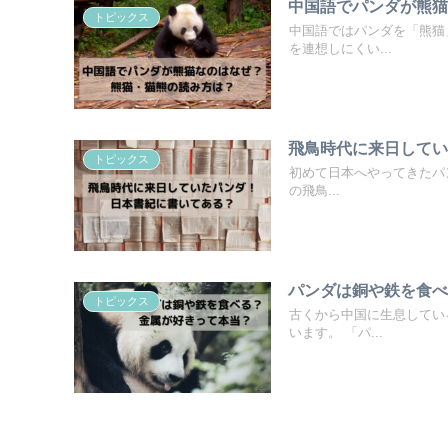
中国語でパンダが熊
トピックス
中国語ではパンダを「熊猫
を連想しにくい...
飛鳥時代に来日して
トピックス
初めて日本へやってきたパン
の飛鳥...
パンダは銅や鉄を食
トピックス
古くから中国に生息してい
います。 「パ...