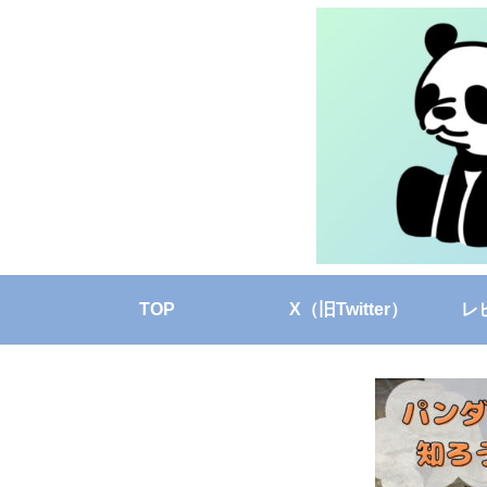
TOP
X（旧Twitter）
レ