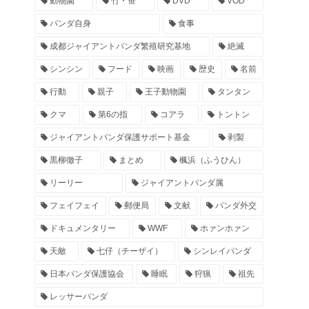
動物園
竹・笹
DVD
VOD
パンダ自身
食事
成都ジャイアントパンダ繁殖研究基地
絶滅
シンシン
フード
映画
歴史
名前
行動
親子
王子動物園
タンタン
クマ
第6の指
コアラ
トントン
ジャイアントパンダ保護サポート基金
剥製
黒柳徹子
まとめ
楓浜（ふうひん）
リーリー
ジャイアントパンダ属
フェイフェイ
郵便局
文献
パンダ外交
ドキュメンタリー
WWF
ホァンホァン
天敵
七仔（チーザイ）
シンレイパンダ
日本パンダ保護協会
睡眠
狩猟
祖先
レッサーパンダ