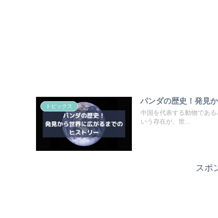
パンダの歴史！発見
トピックス
中国を代表する動物である
いう存在が、世...
スポ