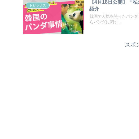
【4月18日公開】『
トピックス
紹介
韓国で人気を誇ったパンダ
らパンダに関す...
スポ