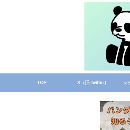
TOP
X（旧Twitter）
レ