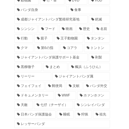
動物園
竹・笹
DVD
VOD
パンダ自身
食事
成都ジャイアントパンダ繁殖研究基地
絶滅
シンシン
フード
映画
歴史
名前
行動
親子
王子動物園
タンタン
クマ
第6の指
コアラ
トントン
ジャイアントパンダ保護サポート基金
剥製
黒柳徹子
まとめ
楓浜（ふうひん）
リーリー
ジャイアントパンダ属
フェイフェイ
郵便局
文献
パンダ外交
ドキュメンタリー
WWF
ホァンホァン
天敵
七仔（チーザイ）
シンレイパンダ
日本パンダ保護協会
睡眠
狩猟
祖先
レッサーパンダ