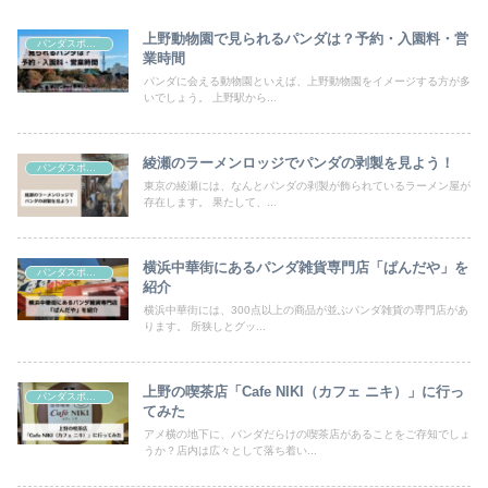
上野動物園で見られるパンダは？予約・入園料・営
パンダスポット
業時間
パンダに会える動物園といえば、上野動物園をイメージする方が多
いでしょう。 上野駅から...
綾瀬のラーメンロッジでパンダの剥製を見よう！
パンダスポット
東京の綾瀬には、なんとパンダの剥製が飾られているラーメン屋が
存在します。 果たして、...
横浜中華街にあるパンダ雑貨専門店「ぱんだや」を
パンダスポット
紹介
横浜中華街には、300点以上の商品が並ぶパンダ雑貨の専門店があ
ります。 所狭しとグッ...
上野の喫茶店「Cafe NIKI（カフェ ニキ）」に行っ
パンダスポット
てみた
アメ横の地下に、パンダだらけの喫茶店があることをご存知でしょ
うか？店内は広々として落ち着い...