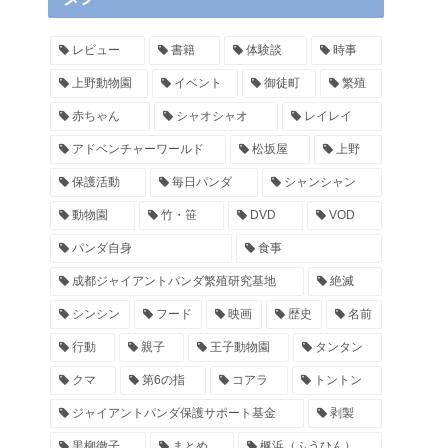
レビュー
書籍
体験談
時事
上野動物園
イベント
御徒町
繁殖
赤ちゃん
シャオシャオ
レイレイ
アドベンチャーワールド
松坂屋
上野
保護活動
毎日パンダ
シャンシャン
動物園
竹・笹
DVD
VOD
パンダ自身
食事
成都ジャイアントパンダ繁殖研究基地
絶滅
シンシン
フード
映画
歴史
名前
行動
親子
王子動物園
タンタン
クマ
第6の指
コアラ
トントン
ジャイアントパンダ保護サポート基金
剥製
黒柳徹子
まとめ
楓浜（ふうひん）