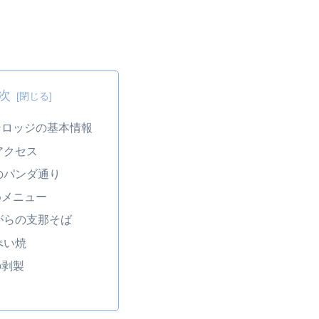
次
ンロッジの基本情報
アクセス
のパンダ通り
めメニュー
がらの支那そば
ぺい焼
の剥製