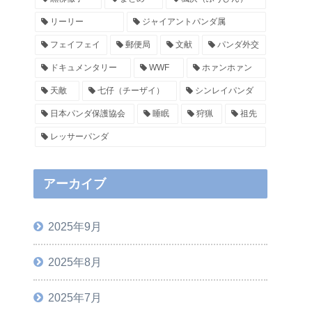
リーリー
ジャイアントパンダ属
フェイフェイ
郵便局
文献
パンダ外交
ドキュメンタリー
WWF
ホァンホァン
天敵
七仔（チーザイ）
シンレイパンダ
日本パンダ保護協会
睡眠
狩猟
祖先
レッサーパンダ
アーカイブ
2025年9月
2025年8月
2025年7月