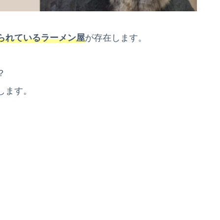
られているラーメン屋
が存在します。
？
します。