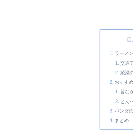
目
ラーメ
交通
綾瀬
おすす
昔な
とん
パンダ
まとめ